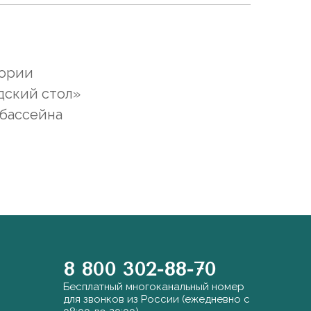
гории
дский стол»
 бассейна
8 800 302-88-70
Бесплатный многоканальный номер
для звонков из России (ежедневно с