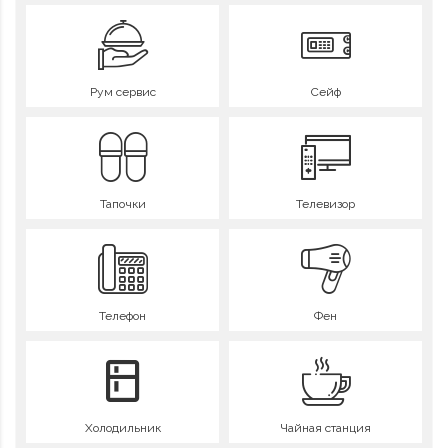
Рум сервис
Сейф
Тапочки
Телевизор
Телефон
Фен
Холодильник
Чайная станция